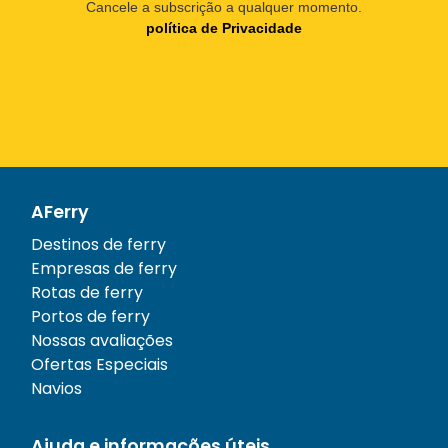
Cancele a subscrição a qualquer momento.
política de Privacidade
AFerry
Destinos de ferry
Empresas de ferry
Rotas de ferry
Portos de ferry
Nossas avaliações
Ofertas Especiais
Navios
Ajuda e informações úteis