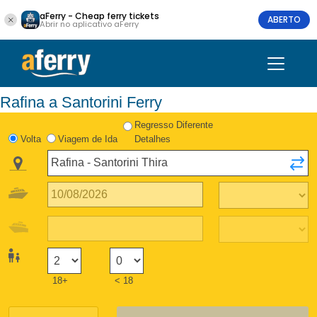
aFerry - Cheap ferry tickets
ABERTO
Abrir no aplicativo aFerry
Rafina a Santorini Ferry
Regresso Diferente
Volta
Viagem de Ida
Detalhes
18+
< 18