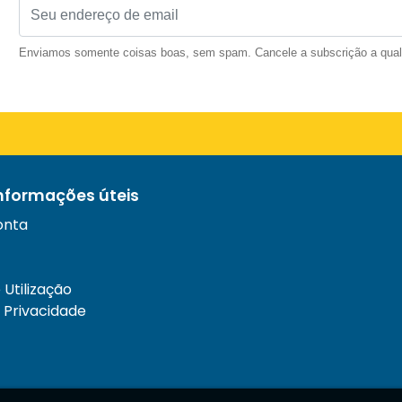
Enviamos somente coisas boas, sem spam. Cancele a subscrição a qua
informações úteis
onta
Utilização
e Privacidade