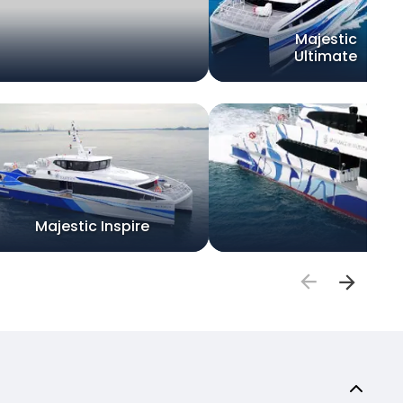
Majestic
Ultimate
Majestic Inspire
E