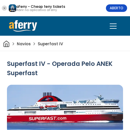
aFerry - Cheap ferry tickets
ABERTO
Abrir no aplicativo aFerry
Casa
Navios
Superfast IV
Superfast IV - Operada Pelo ANEK
Superfast