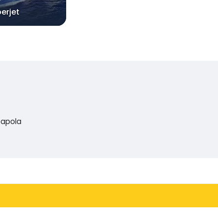
erjet
tapola