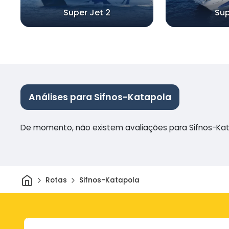
Super Jet 2
Sup
Análises para Sifnos-Katapola
De momento, não existem avaliações para Sifnos-Ka
Casa
Rotas
Sifnos-Katapola