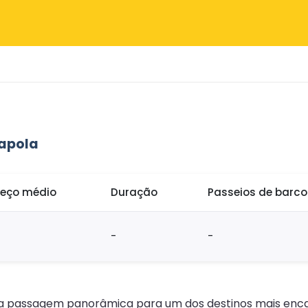
tapola
reço médio
Duração
Passeios de barc
-
-
ma passagem panorâmica para um dos destinos mais encan