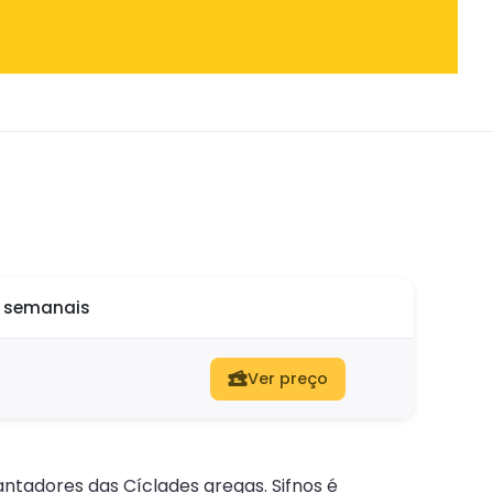
o semanais
Ver preço
tadores das Cíclades gregas. Sifnos é