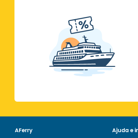
AFerry
Ajuda e 