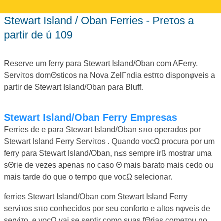
Stewart Island / Oban Ferries - Preτos a
partir de ú 109
Reserve um ferry para Stewart Island/Oban com AFerry.
Serviτos domΘsticos na Nova ZelΓndia estπo disponφveis a
partir de Stewart Island/Oban para Bluff.
Stewart Island/Oban Ferry Empresas
Ferries de e para Stewart Island/Oban sπo operados por
Stewart Island Ferry Serviτos . Quando vocΩ procura por um
ferry para Stewart Island/Oban, n≤s sempre irß mostrar uma
sΘrie de vezes apenas no caso Θ mais barato mais cedo ou
mais tarde do que o tempo que vocΩ selecionar.
ferries Stewart Island/Oban com Stewart Island Ferry
serviτos sπo conhecidos por seu conforto e altos nφveis de
serviτo, e vocΩ vai se sentir como suas fΘrias comeτou no