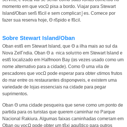
momento em que vocΩ pisa a bordo. Viajar para Stewart
Island/Oban serß fßcil e sem complicaτ⌡es. Comece por
fazer sua reserva hoje, Θ rßpido e fßcil.
Sobre Stewart Island/Oban
Oban estß em Stewart Island, que Θ a ilha mais ao sul da
Nova ZelΓndia. Oban Θ a ·nica soluτπo em Stewart Island e
estß localizado em Halfmoon Bay (αs vezes usado como um
nome alternativo para a cidade). Como Θ uma vila de
pescadores que vocΩ pode esperar para obter ≤timos frutos
do mar entre os restaurantes disponφveis, e existem uma
variedade de lojas essenciais na cidade para pegar
suprimentos.
Oban Θ uma cidade pesqueira que serve como um ponto de
partida para os turistas que querem caminhar no Parque
Nacional Rakiura. Algumas faixas caminhadas comeτam em
Oban ou vocΩ pode obter um tßxi aqußtico para outros