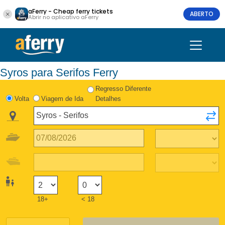
aFerry - Cheap ferry tickets
ABERTO
Abrir no aplicativo aFerry
Syros para Serifos Ferry
Regresso Diferente
Volta
Viagem de Ida
Detalhes
18+
< 18