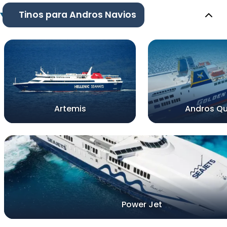
Tinos para Andros Navios
Artemis
Andros Q
Power Jet