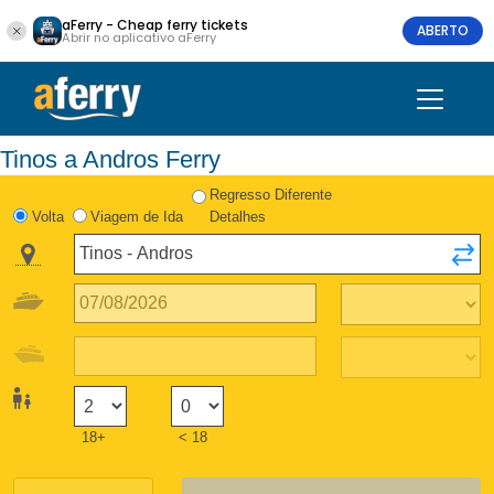
aFerry - Cheap ferry tickets
ABERTO
Abrir no aplicativo aFerry
Tinos a Andros Ferry
Regresso Diferente
Volta
Viagem de Ida
Detalhes
18+
< 18