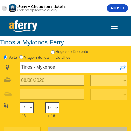
aFerry - Cheap ferry tickets
ABERTO
Abrir no aplicativo aFerry
Tinos a Mykonos Ferry
Regresso Diferente
Volta
Viagem de Ida
Detalhes
18+
< 18