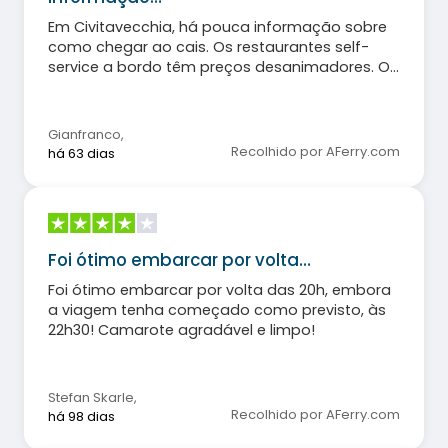
Em Civitavecchia, há pouca informação sobre
como chegar ao cais. Os restaurantes self-
service a bordo têm preços desanimadores. O
pessoal a bordo e em terra é muito simpático e
educado.
Gianfranco
,
Recolhido por AFerry.com
há 63 dias
Foi ótimo embarcar por volta…
Foi ótimo embarcar por volta das 20h, embora
a viagem tenha começado como previsto, às
22h30! Camarote agradável e limpo!
Stefan Skarle
,
Recolhido por AFerry.com
há 98 dias