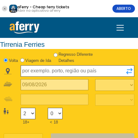
aFerry - Cheap ferry tickets
ABERTO
Abrir no aplicativo aFerry
Tirrenia Ferries
Regresso Diferente
Volta
Viagem de Ida
Detalhes
18+
< 18