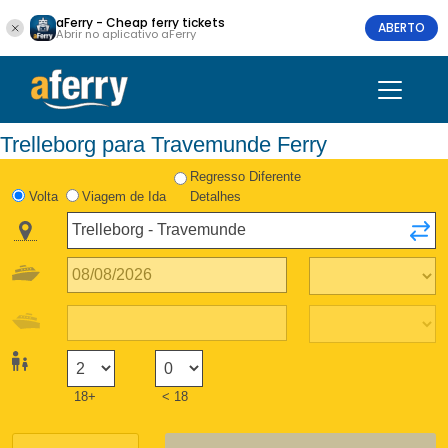
aFerry - Cheap ferry tickets
ABERTO
Abrir no aplicativo aFerry
Trelleborg para Travemunde Ferry
Regresso Diferente
Volta
Viagem de Ida
Detalhes
18+
< 18