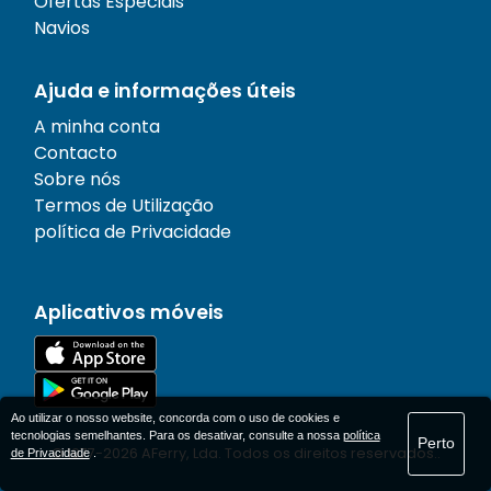
Ofertas Especiais
Navios
Ajuda e informações úteis
A minha conta
Contacto
Sobre nós
Termos de Utilização
política de Privacidade
Aplicativos móveis
Ao utilizar o nosso website, concorda com o uso de cookies e
tecnologias semelhantes. Para os desativar, consulte a nossa
política
Perto
© 1977-
2026
AFerry, Lda. Todos os direitos reservados..
de Privacidade
.