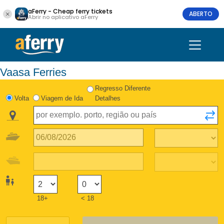
aFerry - Cheap ferry tickets
ABERTO
Abrir no aplicativo aFerry
Vaasa Ferries
Regresso Diferente
Volta
Viagem de Ida
Detalhes
18+
< 18