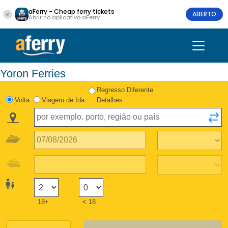
aFerry - Cheap ferry tickets
ABERTO
Abrir no aplicativo aFerry
Yoron Ferries
Regresso Diferente
Volta
Viagem de Ida
Detalhes
18+
< 18