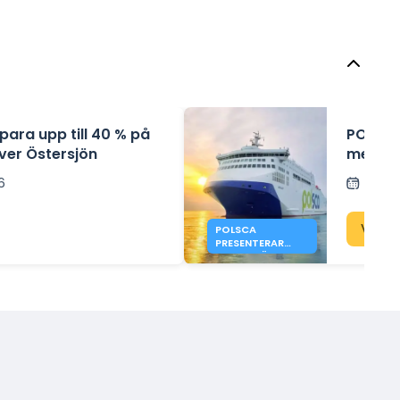
 spara upp till 40 % på
POLSCA 
ver Östersjön
mellan
för Gd
26
Posta
Visa 
POLSCA
PRESENTERAR
PLANER FÖR
RUTTEN GDAŃSK
– KARLSHAMN