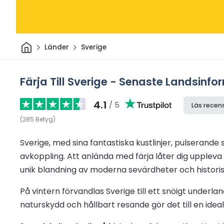
Hem
Länder
Sverige
Färja Till Sverige - Senaste Landsinf
4.1
/ 5
Läs recen
(
285
Betyg
)
Sverige, med sina fantastiska kustlinjer, pulserande
avkoppling. Att anlända med färja låter dig upplev
unik blandning av moderna sevärdheter och historisk 
På vintern förvandlas Sverige till ett snöigt underl
naturskydd och hållbart resande gör det till en idea