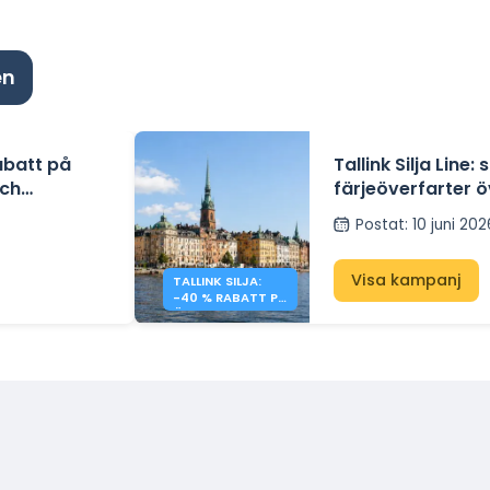
en
abatt på
Tallink Silja Line:
och
färjeöverfarter ö
Postat
:
10 juni 20
Visa kampanj
TALLINK SILJA:
-40 % RABATT PÅ
ÖVERFARTER
ÖVER ÖSTERSJÖN