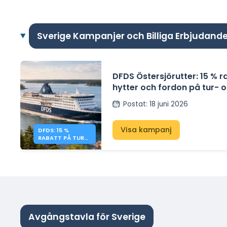
Sverige Kampanjer och Billiga Erbjudand
DFDS Östersjörutter: 15 % r
hytter och fordon på tur- 
returresor
Postat
:
18 juni 2026
Visa kampanj
DFDS: 15 %
RABATT PÅ TUR-
OCH RETURRESOR
INOM ÖSTERSJÖN
Avgångstavla för Sverige