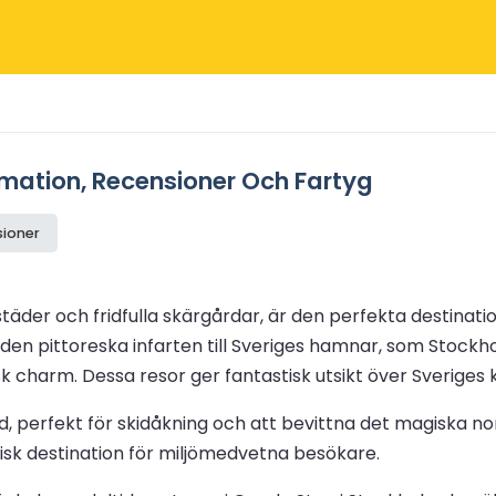
ormation, Recensioner Och Fartyg
sioner
 städer och fridfulla skärgårdar, är den perfekta destina
a den pittoreska infarten till Sveriges hamnar, som Stoc
charm. Dessa resor ger fantastisk utsikt över Sveriges kl
and, perfekt för skidåkning och att bevittna det magiska 
lisk destination för miljömedvetna besökare.