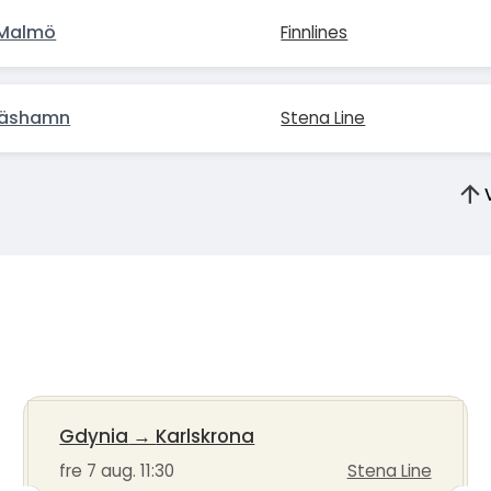
 Malmö
Finnlines
näshamn
Stena Line
Gdynia
→
Karlskrona
fre 7 aug. 11:30
Stena Line