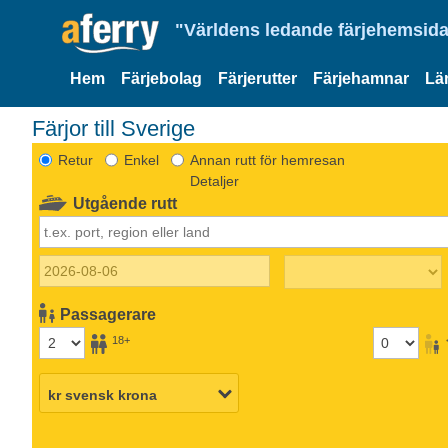
"Världens ledande färjehemsida
Hem
Färjebolag
Färjerutter
Färjehamnar
Lä
Färjor till Sverige
Retur
Enkel
Annan rutt för hemresan
Detaljer
Utgående rutt
Passagerare
18+