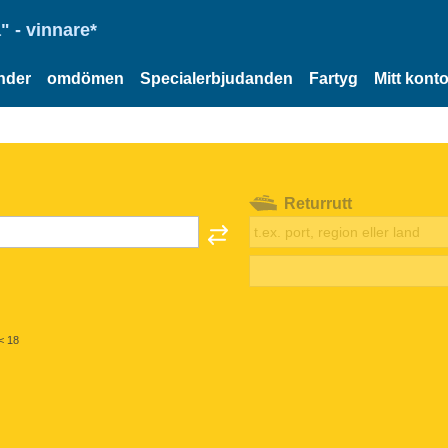
" - vinnare*
nder
omdömen
Specialerbjudanden
Fartyg
Mitt kont
Returrutt
< 18