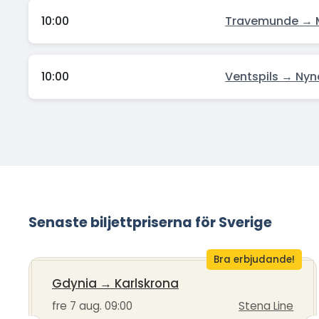
10:00
Travemunde →
10:00
Ventspils → Ny
Senaste biljettpriserna för Sverige
Bra erbjudande!
Gdynia
→
Karlskrona
fre 7 aug. 09:00
Stena Line