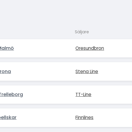
Säljare
Malmö
Oresundbron
krona
Stena Line
relleborg
TT-Line
ellskar
Finnlines