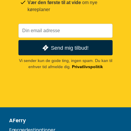
Vær den første til at vide
om nye
køreplaner
Send mig tilbud!
Vi sender kun de gode ting, ingen spam. Du kan til
enhver tid afmelde dig.
Privatlivspolitik
AFerry
Færgedestinationer