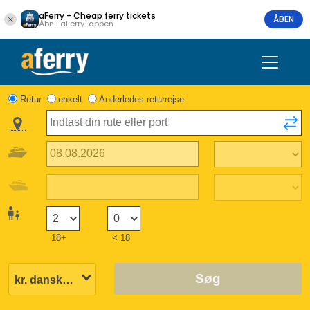
aFerry - Cheap ferry tickets
ÅBEN
Åbn i aFerry-appen
Retur
enkelt
Anderledes returrejse
18+
< 18
Søg