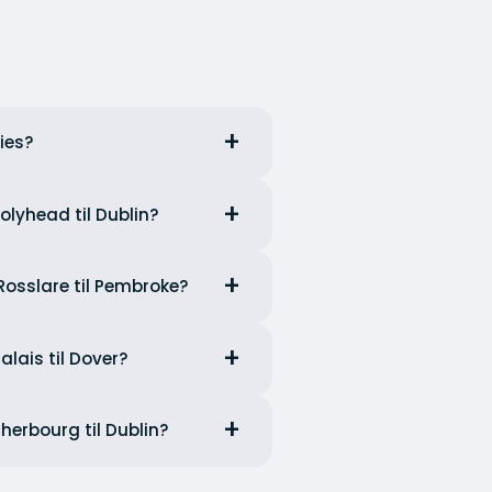
ies?
Holyhead til Dublin?
 Rosslare til Pembroke?
Calais til Dover?
Cherbourg til Dublin?