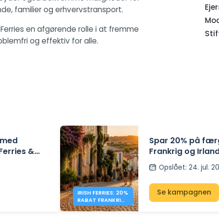
Eje
nde, familier og erhvervstransport.
Mod
 Ferries en afgørende rolle i at fremme
Sti
lemfri og effektiv for alle.
d med
Spar 20% på fær
 Ferries &
Frankrig og Irland
Opslået
:
24. jul. 
Se kampagnen
IRISH FERRIES: 20%
RABAT FRANKRIG
– IRLAND