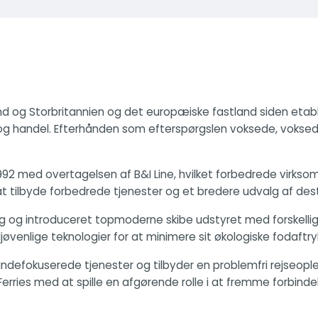
rland og Storbritannien og det europæiske fastland siden etab
er og handel. Efterhånden som efterspørgslen voksede, voksed
d i 1992 med overtagelsen af B&I Line, hvilket forbedrede virk
t tilbyde forbedrede tjenester og et bredere udvalg af destin
g og introduceret topmoderne skibe udstyret med forskellig
jøvenlige teknologier for at minimere sit økologiske fodaftry
g kundefokuserede tjenester og tilbyder en problemfri rejseop
h Ferries med at spille en afgørende rolle i at fremme forbin