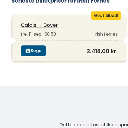
Seneste billetpriser for Irish Ferries
Godt tilbud!
Calais
→
Dover
fre. 11. sep., 08.50
Irish Ferries
2.418,00 kr.
Søge
Dette er de oftest stillede spø