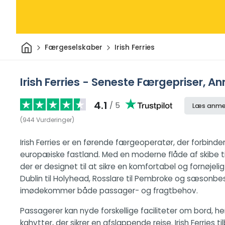
Hjem
Færgeselskaber
Irish Ferries
Irish Ferries - Seneste Færgepriser, A
4.1
/ 5
Læs anme
(
944
Vurderinger
)
Irish Ferries er en førende færgeoperatør, der forbinde
europæiske fastland. Med en moderne flåde af skibe t
der er designet til at sikre en komfortabel og fornøjelig
Dublin til Holyhead, Rosslare til Pembroke og sæsonbes
imødekommer både passager- og fragtbehov.
Passagerer kan nyde forskellige faciliteter om bord, 
kahytter, der sikrer en afslappende rejse. Irish Ferrie