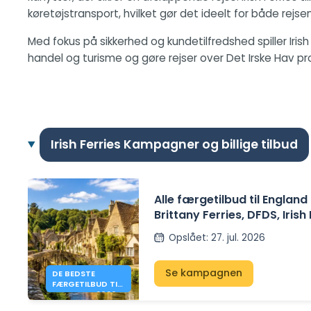
køretøjstransport, hvilket gør det ideelt for både rejse
Med fokus på sikkerhed og kundetilfredshed spiller Irish
handel og turisme og gøre rejser over Det Irske Hav prob
Irish Ferries Kampagner og billige tilbud
Alle færgetilbud til Englan
Brittany Ferries, DFDS, Irish
P&O Ferries – fra 41€
Opslået
:
27. jul. 2026
Se kampagnen
DE BEDSTE
FÆRGETILBUD TIL
ENGLAND I 2026
FRA 41 €