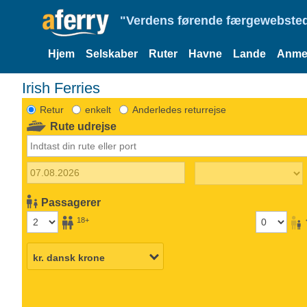
"Verdens førende færgewebsted
Hjem
Selskaber
Ruter
Havne
Lande
Anmel
Irish Ferries
Retur
enkelt
Anderledes returrejse
Rute udrejse
Passagerer
18+