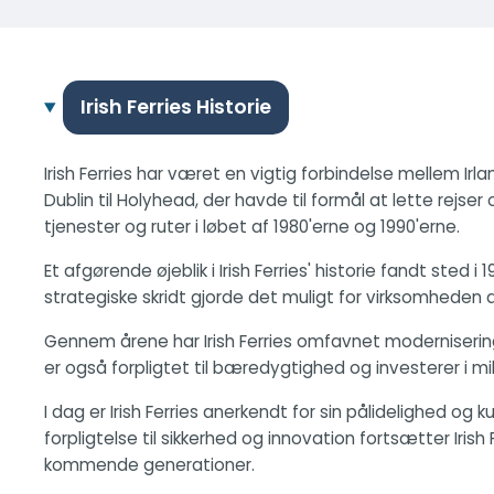
Irish Ferries Historie
Irish Ferries har været en vigtig forbindelse mellem I
Dublin til Holyhead, der havde til formål at lette rejs
tjenester og ruter i løbet af 1980'erne og 1990'erne.
Et afgørende øjeblik i Irish Ferries' historie fandt ste
strategiske skridt gjorde det muligt for virksomheden a
Gennem årene har Irish Ferries omfavnet moderniserin
er også forpligtet til bæredygtighed og investerer i mil
I dag er Irish Ferries anerkendt for sin pålidelighed o
forpligtelse til sikkerhed og innovation fortsætter Iris
kommende generationer.