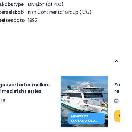
rskabstype
Division (af PLC)
erselskab
Irish Continental Group (ICG)
ftelsesdato
1992
geoverfarter mellem
Færger 
 med Irish Ferries
returbi
2026
Opslå
Se k
MINIFERIER I
ENGLAND MED
IRISH FERRIES -
138€*