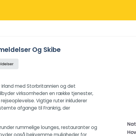
nmeldelser Og Skibe
ldelser
r Irland med Storbritannien og det
ilbyder virksomheden en række tjenester,
 rejseoplevelse. Vigtige ruter inkluderer
temte afgange til Frankrig, der
Nat
herunder rummelige lounges, restauranter og
Hov
s tilbyder også bekvemme muligheder for