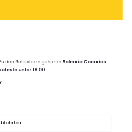
Zu den Betreibern gehören
Balearia Canarias
.
päteste unter 18:00
.
y
.
Abfahrten