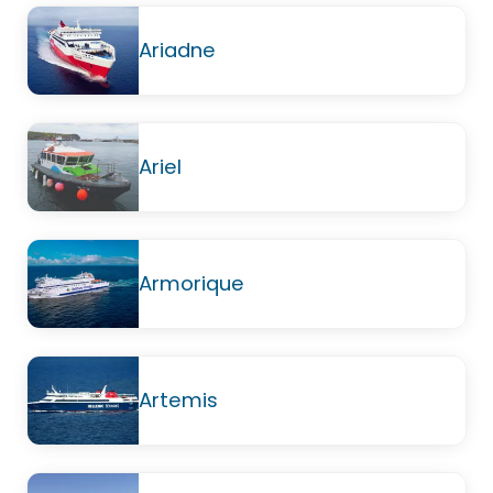
Ariadne
Ariel
Armorique
Artemis