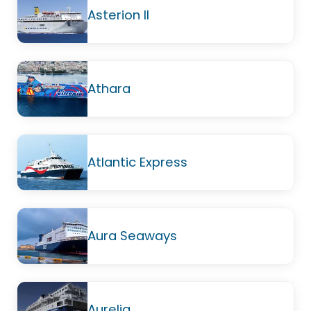
Asterion II
Athara
Atlantic Express
Aura Seaways
Aurelia