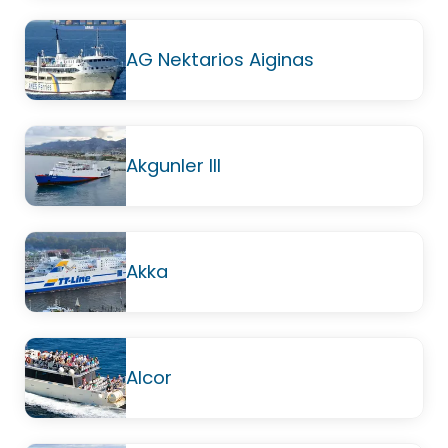
AG Nektarios Aiginas
Akgunler III
Akka
Alcor