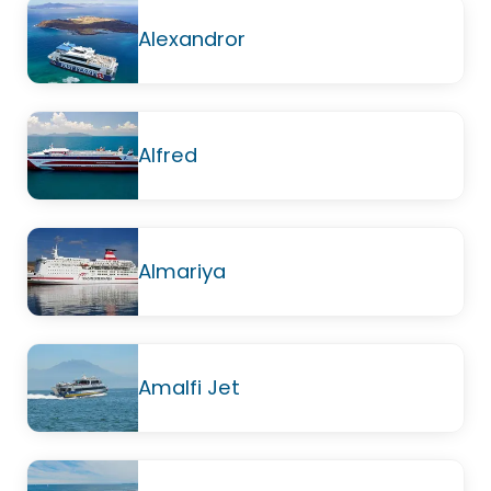
Alexandror
Alfred
Almariya
Amalfi Jet