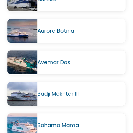
Aurora Botnia
Avemar Dos
Badji Mokhtar III
Bahama Mama