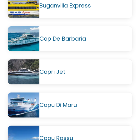
Buganvilla Express
Cap De Barbaria
Capri Jet
Capu Di Maru
Capu Rossu