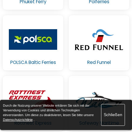
Phuket Ferry
Polferries
POLSCA Baltic Ferries
Red Funnel
Durch die Nutzung unserer Website erklären Sie sich mit der
Verwendung von Cookies und ähnlichen Technologien
Schließen
einverstanden. Um diese zu deaktivieren, lesen Sie bitte unsere
Datenschutzrichtlinie
.
Rottnest Express
Safeway Maritime