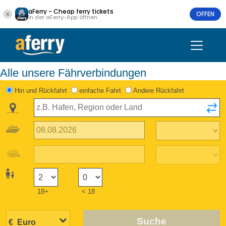
aFerry - Cheap ferry tickets
OFFEN
In der aFerry-App öffnen
Alle unsere Fährverbindungen
Hin und Rückfahrt
einfache Fahrt
Andere Rückfahrt
18+
< 18
Suche