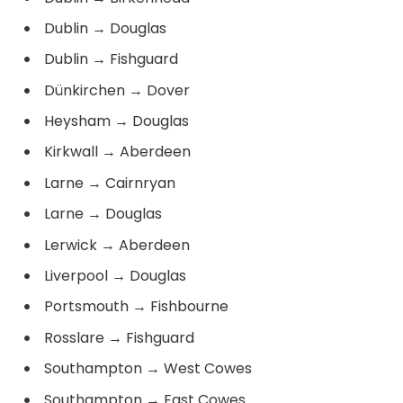
Dublin
→
Douglas
Dublin
→
Fishguard
Dünkirchen
→
Dover
Heysham
→
Douglas
Kirkwall
→
Aberdeen
Larne
→
Cairnryan
Larne
→
Douglas
Lerwick
→
Aberdeen
Liverpool
→
Douglas
Portsmouth
→
Fishbourne
Rosslare
→
Fishguard
Southampton
→
West Cowes
Southampton
→
East Cowes