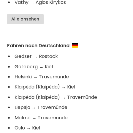
Vathy
→
Agios Kirykos
Alle ansehen
Fähren nach Deutschland
Gedser
→
Rostock
Göteborg
→
Kiel
Helsinki
→
Travemünde
Klaipėda (Klaipėda)
→
Kiel
Klaipėda (Klaipėda)
→
Travemünde
Liepāja
→
Travemünde
Malmö
→
Travemünde
Oslo
→
Kiel