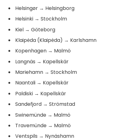
Helsingør
→
Helsingborg
Helsinki
→
Stockholm
Kiel
→
Göteborg
Klaipėda (Klaipėda)
→
Karlshamn
Kopenhagen
→
Malmö
Langnäs
→
Kapellskär
Mariehamn
→
Stockholm
Naantali
→
Kapellskär
Paldiski
→
Kapellskär
Sandefjord
→
Strömstad
Swinemünde
→
Malmö
Travemünde
→
Malmö
Ventspils
→
Nynäshamn