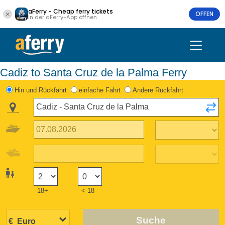
aFerry - Cheap ferry tickets
OFFEN
In der aFerry-App öffnen
Cadiz to Santa Cruz de la Palma Ferry
Hin und Rückfahrt
einfache Fahrt
Andere Rückfahrt
18+
< 18
Suche