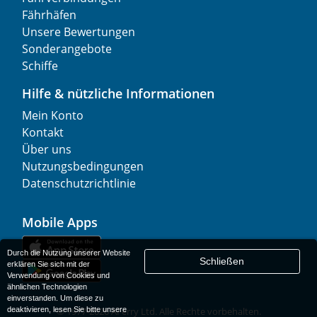
Fährhäfen
Unsere Bewertungen
Sonderangebote
Schiffe
Hilfe & nützliche Informationen
Mein Konto
Kontakt
Über uns
Nutzungsbedingungen
Datenschutzrichtlinie
Mobile Apps
Durch die Nutzung unserer Website
Schließen
erklären Sie sich mit der
Verwendung von Cookies und
ähnlichen Technologien
einverstanden. Um diese zu
deaktivieren, lesen Sie bitte unsere
© 1977-
2026
AFerry Ltd. Alle Rechte vorbehalten.