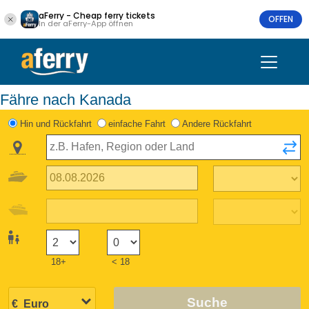
aFerry - Cheap ferry tickets
OFFEN
In der aFerry-App öffnen
Fähre nach Kanada
Hin und Rückfahrt
einfache Fahrt
Andere Rückfahrt
18+
< 18
Suche