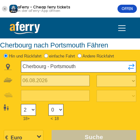
aFerry - Cheap ferry tickets
OFFEN
In der aFerry-App öffnen
Cherbourg nach Portsmouth Fähren
Hin und Rückfahrt
einfache Fahrt
Andere Rückfahrt
18+
< 18
Suche