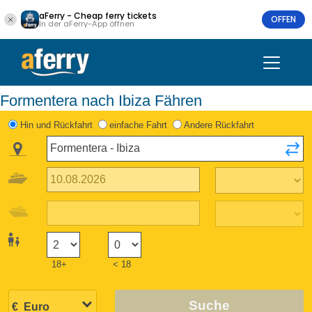
aFerry - Cheap ferry tickets
OFFEN
In der aFerry-App öffnen
Formentera nach Ibiza Fähren
Hin und Rückfahrt
einfache Fahrt
Andere Rückfahrt
18+
< 18
Suche