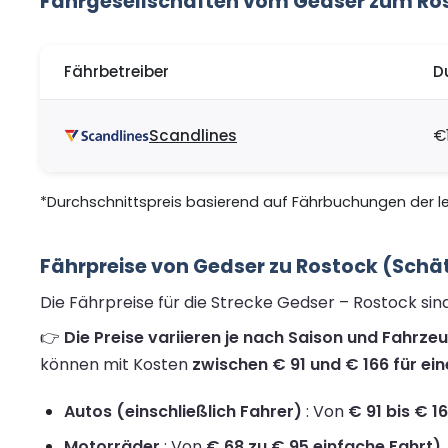
Fährgesellschaften vom Gedser zum Ro
Fährbetreiber
D
Scandlines
€
*Durchschnittspreis basierend auf Fährbuchungen der let
Fährpreise von Gedser zu Rostock (Schä
Die Fährpreise für die Strecke Gedser – Rostock si
👉
Die Preise variieren je nach Saison und Fahrze
können mit Kosten
zwischen € 91 und € 166 für ein
Autos (einschließlich Fahrer)
: Von
€ 91 bis € 1
Motorräder
: Von
€ 68 zu € 95 einfache Fahrt)
.