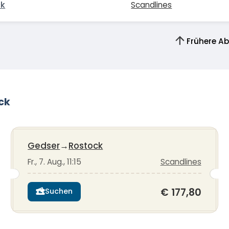
ck
Scandlines
Frühere A
ck
Gedser
→
Rostock
Fr., 7. Aug., 11:15
Scandlines
€ 177,80
Suchen