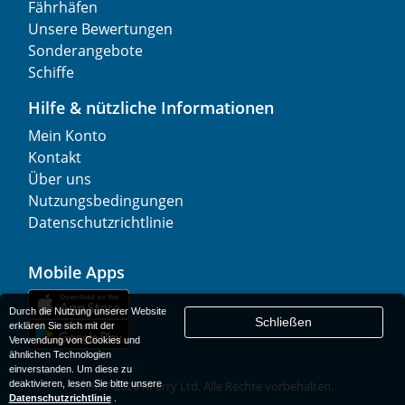
Fährhäfen
Unsere Bewertungen
Sonderangebote
Schiffe
Hilfe & nützliche Informationen
Mein Konto
Kontakt
Über uns
Nutzungsbedingungen
Datenschutzrichtlinie
Mobile Apps
Durch die Nutzung unserer Website
Schließen
erklären Sie sich mit der
Verwendung von Cookies und
ähnlichen Technologien
einverstanden. Um diese zu
deaktivieren, lesen Sie bitte unsere
© 1977-
2026
AFerry Ltd. Alle Rechte vorbehalten.
Datenschutzrichtlinie
.