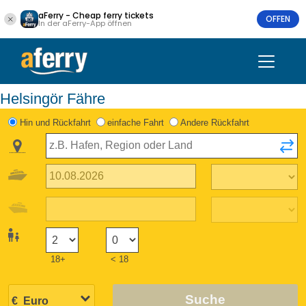
aFerry - Cheap ferry tickets
OFFEN
In der aFerry-App öffnen
Helsingör Fähre
Hin und Rückfahrt
einfache Fahrt
Andere Rückfahrt
18+
< 18
Suche