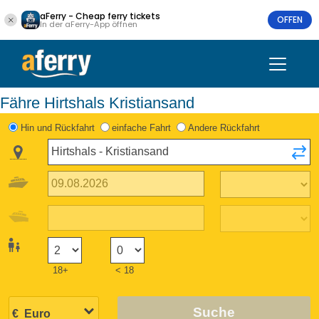
aFerry - Cheap ferry tickets
OFFEN
In der aFerry-App öffnen
Fähre Hirtshals Kristiansand
Hin und Rückfahrt
einfache Fahrt
Andere Rückfahrt
18+
< 18
Suche