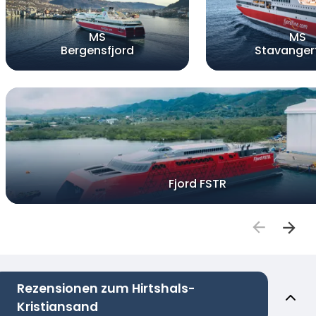
MS
MS
Bergensfjord
Stavanger
Fjord FSTR
Rezensionen zum Hirtshals-
Kristiansand