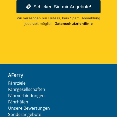
Schicken Sie mir Angebote!
Wir versenden nur Gutess, kein Spam. Abmeldung
jederzeit möglich.
Datenschutzrichtlinie
AFerry
Fährziele
Fährgesellschaften
Fährverbindungen
Fährhäfen
Unsere Bewertungen
Sonderangebote