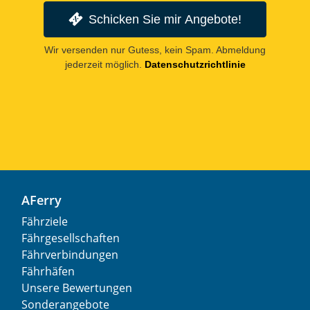
Schicken Sie mir Angebote!
Wir versenden nur Gutess, kein Spam. Abmeldung
jederzeit möglich.
Datenschutzrichtlinie
AFerry
Fährziele
Fährgesellschaften
Fährverbindungen
Fährhäfen
Unsere Bewertungen
Sonderangebote