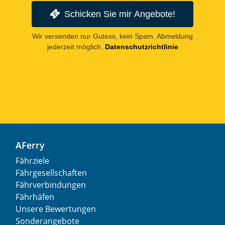
Schicken Sie mir Angebote!
Wir versenden nur Gutess, kein Spam. Abmeldung
jederzeit möglich.
Datenschutzrichtlinie
AFerry
Fährziele
Fährgesellschaften
Fährverbindungen
Fährhäfen
Unsere Bewertungen
Sonderangebote