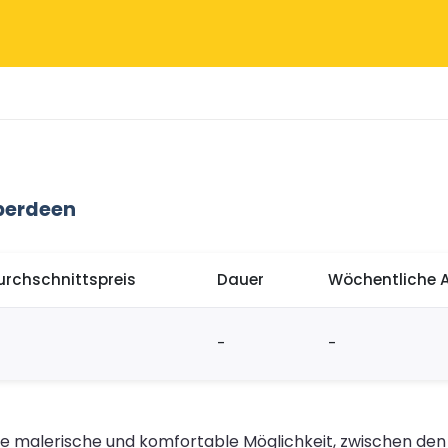
berdeen
urchschnittspreis
Dauer
Wöchentliche 
-
-
ine malerische und komfortable Möglichkeit, zwischen de