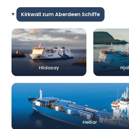
Kirkwall zum Aberdeen Schiffe
Hildasay
Hja
Helliar