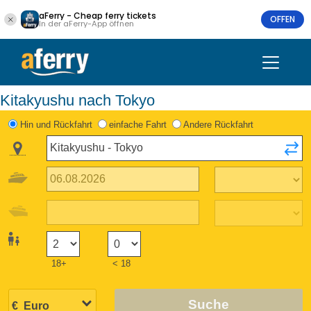
aFerry - Cheap ferry tickets
OFFEN
In der aFerry-App öffnen
Kitakyushu nach Tokyo
Hin und Rückfahrt
einfache Fahrt
Andere Rückfahrt
18+
< 18
Suche