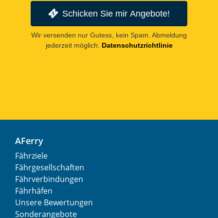
Schicken Sie mir Angebote!
Wir versenden nur Gutess, kein Spam. Abmeldung
jederzeit möglich.
Datenschutzrichtlinie
AFerry
Fährziele
Fährgesellschaften
Fährverbindungen
Fährhäfen
Unsere Bewertungen
Sonderangebote