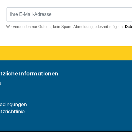
Wir versenden nur Gutess, kein Spam. Abmeldung jederzeit möglich.
Dat
ützliche Informationen
o
edingungen
zrichtlinie