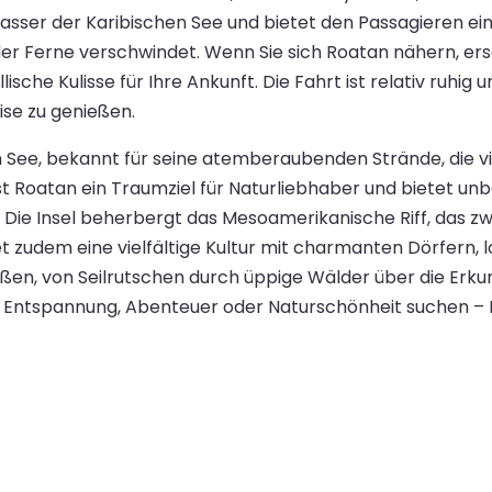
 Wasser der Karibischen See und bietet den Passagieren e
 der Ferne verschwindet. Wenn Sie sich Roatan nähern, ers
sche Kulisse für Ihre Ankunft. Die Fahrt ist relativ ruhig
se zu genießen.
hen See, bekannt für seine atemberaubenden Strände, die 
st Roatan ein Traumziel für Naturliebhaber und bietet un
e Insel beherbergt das Mesoamerikanische Riff, das zweit
t zudem eine vielfältige Kultur mit charmanten Dörfern,
ießen, von Seilrutschen durch üppige Wälder über die Er
e Entspannung, Abenteuer oder Naturschönheit suchen – R