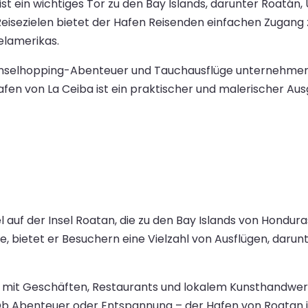
t ein wichtiges Tor zu den Bay Islands, darunter Roatán,
eisezielen bietet der Hafen Reisenden einfachen Zugang 
elamerikas.
Inselhopping-Abenteuer und Tauchausflüge unternehmen
en von La Ceiba ist ein praktischer und malerischer Aus
el auf der Insel Roatan, die zu den Bay Islands von Hond
iffe, bietet er Besuchern eine Vielzahl von Ausflügen, dar
it Geschäften, Restaurants und lokalem Kunsthandwerk un
. Ob Abenteuer oder Entspannung – der Hafen von Roatan i