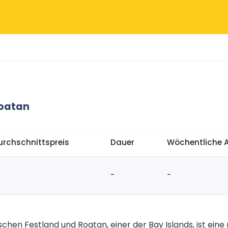
Roatan
urchschnittspreis
Dauer
Wöchentliche 
-
-
chen Festland und Roatan, einer der Bay Islands, ist ei