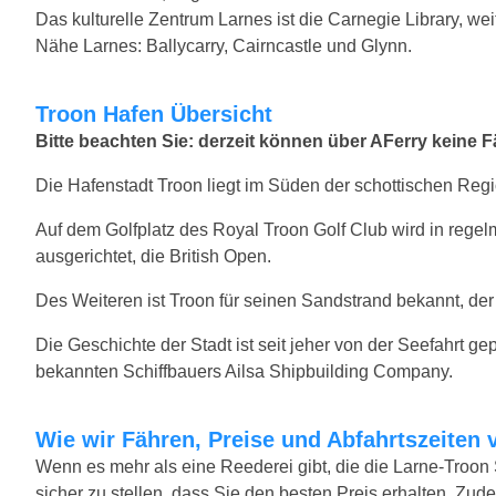
Das kulturelle Zentrum Larnes ist die Carnegie Library, we
Nähe Larnes: Ballycarry, Cairncastle und Glynn.
Troon Hafen Übersicht
Bitte beachten Sie: derzeit können über AFerry keine
Die Hafenstadt Troon liegt im Süden der schottischen Regi
Auf dem Golfplatz des Royal Troon Golf Club wird in regel
ausgerichtet, die British Open.
Des Weiteren ist Troon für seinen Sandstrand bekannt, der 
Die Geschichte der Stadt ist seit jeher von der Seefahrt g
bekannten Schiffbauers Ailsa Shipbuilding Company.
Wie wir Fähren, Preise und Abfahrtszeiten 
Wenn es mehr als eine Reederei gibt, die die Larne-Troon 
sicher zu stellen, dass Sie den besten Preis erhalten. Zude