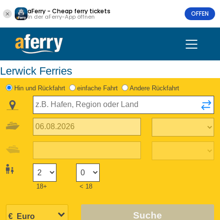
aFerry - Cheap ferry tickets
OFFEN
In der aFerry-App öffnen
Lerwick Ferries
Hin und Rückfahrt
einfache Fahrt
Andere Rückfahrt
18+
< 18
Suche