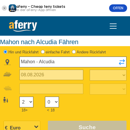
aFerry - Cheap ferry tickets
OFFEN
In der aFerry-App öffnen
Mahon nach Alcudia Fähren
Hin und Rückfahrt
einfache Fahrt
Andere Rückfahrt
18+
< 18
Suche