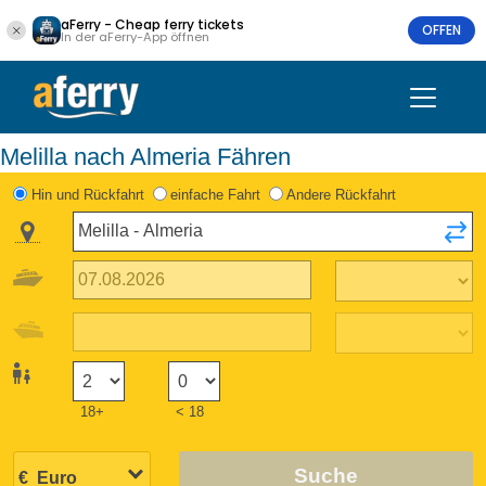
aFerry - Cheap ferry tickets
OFFEN
In der aFerry-App öffnen
Melilla nach Almeria Fähren
Hin und Rückfahrt
einfache Fahrt
Andere Rückfahrt
18+
< 18
Suche