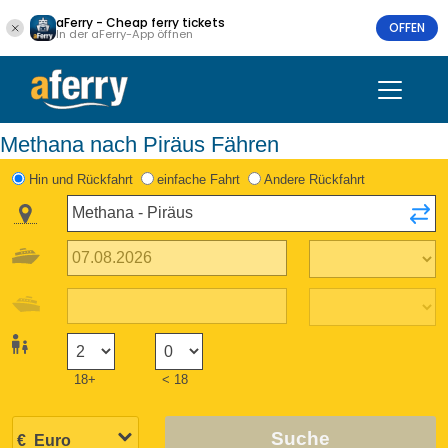
aFerry - Cheap ferry tickets
OFFEN
In der aFerry-App öffnen
Methana nach Piräus Fähren
Hin und Rückfahrt
einfache Fahrt
Andere Rückfahrt
18+
< 18
Suche