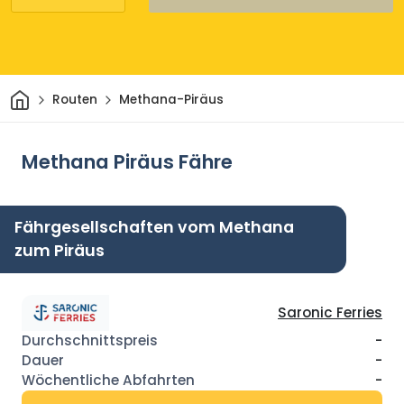
Heim
Routen
Methana-Piräus
Methana Piräus Fähre
Fährgesellschaften vom Methana
zum Piräus
Saronic Ferries
-
-
-