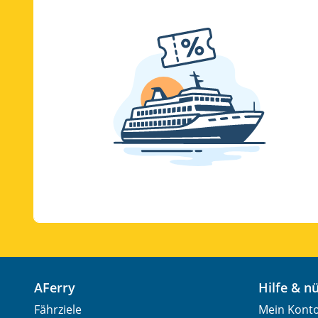
AFerry
Hilfe & 
Fährziele
Mein Kont