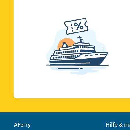
AFerry
Hilfe & 