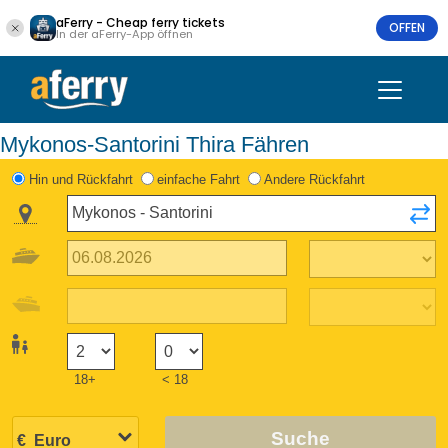
aFerry - Cheap ferry tickets
OFFEN
In der aFerry-App öffnen
Mykonos-Santorini Thira Fähren
Hin und Rückfahrt
einfache Fahrt
Andere Rückfahrt
18+
< 18
Suche