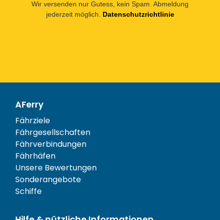
Wir versenden nur Gutess, kein Spam. Abmeldung
jederzeit möglich.
Datenschutzrichtlinie
AFerry
Fährziele
Fährgesellschaften
Fährverbindungen
Fährhäfen
Unsere Bewertungen
Sonderangebote
Schiffe
Hilfe & nützliche Informationen