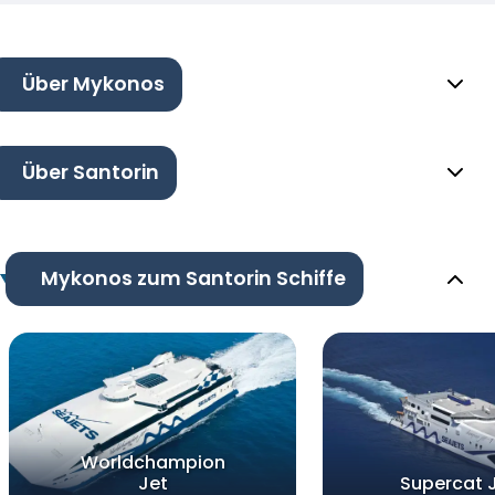
Über Mykonos
Über Santorin
Mykonos zum Santorin Schiffe
Worldchampion
Jet
Supercat J