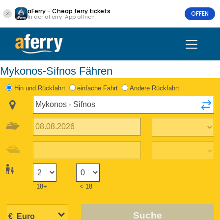
aFerry - Cheap ferry tickets
OFFEN
In der aFerry-App öffnen
Mykonos-Sifnos Fähren
Hin und Rückfahrt
einfache Fahrt
Andere Rückfahrt
18+
< 18
Suche