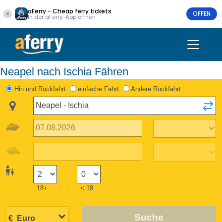
aFerry - Cheap ferry tickets
OFFEN
In der aFerry-App öffnen
Neapel nach Ischia Fähren
Hin und Rückfahrt
einfache Fahrt
Andere Rückfahrt
18+
< 18
Suche