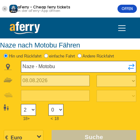
aFerry - Cheap ferry tickets
OFFEN
In der aFerry-App öffnen
Naze nach Motobu Fähren
Hin und Rückfahrt
einfache Fahrt
Andere Rückfahrt
18+
< 18
Suche