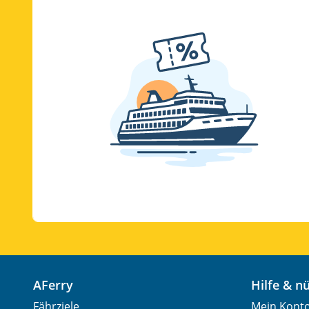
AFerry
Hilfe & 
Fährziele
Mein Kont