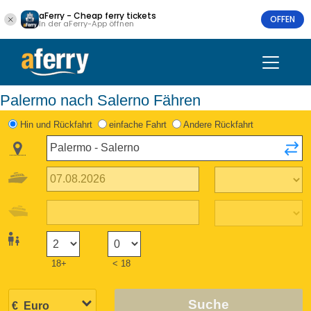
aFerry - Cheap ferry tickets
OFFEN
In der aFerry-App öffnen
Palermo nach Salerno Fähren
Hin und Rückfahrt
einfache Fahrt
Andere Rückfahrt
18+
< 18
Suche