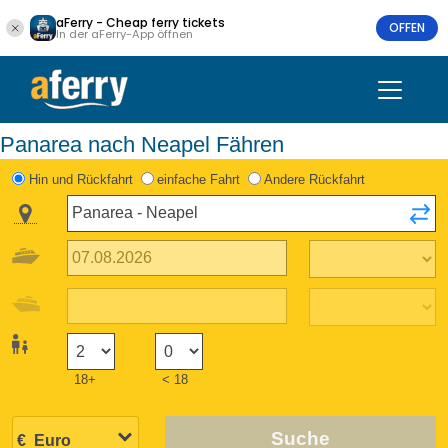
aFerry - Cheap ferry tickets
OFFEN
In der aFerry-App öffnen
Panarea nach Neapel Fähren
Hin und Rückfahrt
einfache Fahrt
Andere Rückfahrt
18+
< 18
Suche