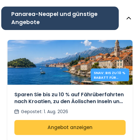
Panarea-Neapel und günstige
Angebote
SNAV: BIS ZU 10 %
RABATT FÜR
KROATIEN UND
INSELN
Sparen Sie bis zu 10 % auf Fährüberfahrten
nach Kroatien, zu den Äolischen Inseln und
den Pontinischen Inseln mit SNAV.
Gepostet
:
1. Aug. 2026
Angebot anzeigen