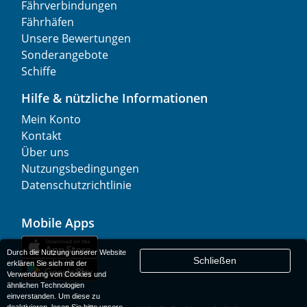
Fährverbindungen
Fährhäfen
Unsere Bewertungen
Sonderangebote
Schiffe
Hilfe & nützliche Informationen
Mein Konto
Kontakt
Über uns
Nutzungsbedingungen
Datenschutzrichtlinie
Mobile Apps
Durch die Nutzung unserer Website
Schließen
erklären Sie sich mit der
Verwendung von Cookies und
ähnlichen Technologien
einverstanden. Um diese zu
deaktivieren, lesen Sie bitte unsere